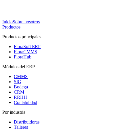
Inicio
Sobre nosotros
Productos
Productos principales
FioraSoft ERP
FioraCMMS
FioraHub
Módulos del ERP
CMMS
SIG
Bodega
CRM
RRHH
Contabilidad
Por industria
Distribuidoras
Talleres