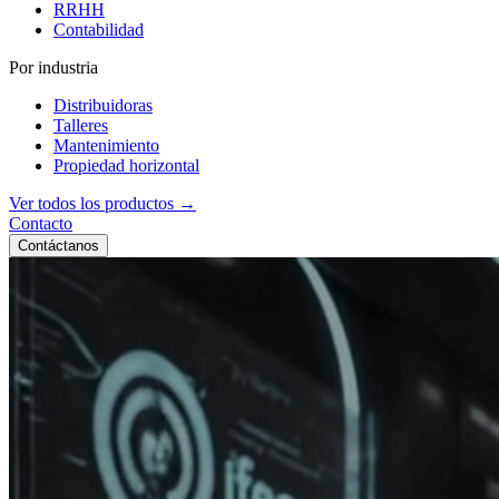
RRHH
Contabilidad
Por industria
Distribuidoras
Talleres
Mantenimiento
Propiedad horizontal
Ver todos los productos →
Contacto
Contáctanos